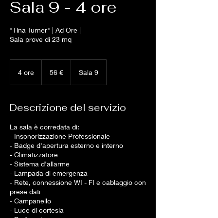
Sala 9 - 4 ore
"Tina Turner" | Ad Ore |
Sala prove di 23 mq
56
euro
4 ore
4
56 €
Sala 9
o
r
e
Descrizione del servizio
La sala è corredata di:
- Insonorizzazione Professionale
- Badge d'apertura esterno e interno
- Climatizzatore
- Sistema d'allarme
- Lampada di emergenza
- Rete, connessione WI - FI e cablaggio con
prese dati
- Campanello
- Luce di cortesia