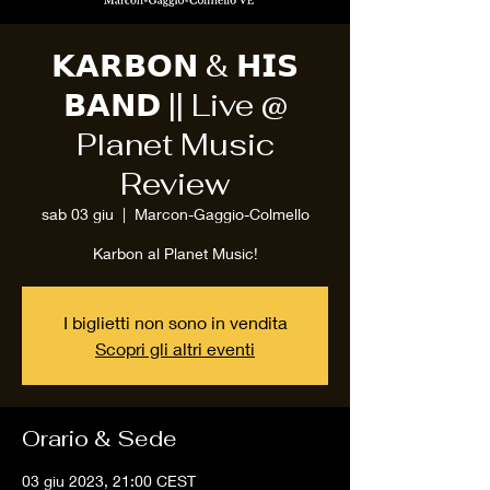
𝗞𝗔𝗥𝗕𝗢𝗡 & 𝗛𝗜𝗦
𝗕𝗔𝗡𝗗 || Live @
Planet Music
Review
sab 03 giu
  |  
Marcon-Gaggio-Colmello
Karbon al Planet Music!
I biglietti non sono in vendita
Scopri gli altri eventi
Orario & Sede
03 giu 2023, 21:00 CEST